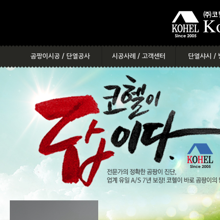
메
본
뉴
문
바
으
로
로
가
바
기
로
곰팡이시공 / 단열공사
시공사례 / 고객센터
단열샤시 /
가
기
곰팡이&결로&단열을 부탁해
다양한 시공사례
단열샤시를
베란다 확장을 부탁해
시공사례 찾기
옥상단
코헬시공 무엇이 다른가?
시공 스케줄
단열
다양한시공사례
시공후기
단열
참고법령
공지사항
방수를 
상담 전 필독사항
해결방안
시공절차
온라인 견적내기
SMS 상담요청