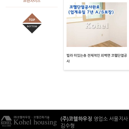
빌라 떠있는층 전체적인 외벽면 코헬단열공
사
(주)코헬하우징
영업소 서울지사 :
김수형