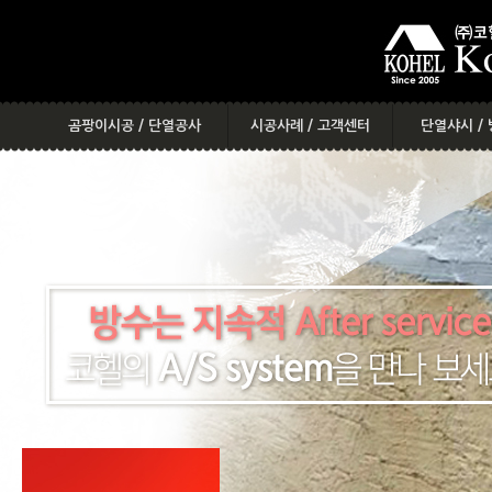
메
본
뉴
문
바
으
로
로
가
바
기
로
곰팡이시공 / 단열공사
시공사례 / 고객센터
단열샤시 /
가
기
곰팡이&결로&단열을 부탁해
다양한 시공사례
단열샤시를
베란다 확장을 부탁해
시공사례 찾기
옥상단
코헬시공 무엇이 다른가?
시공 스케줄
단열
다양한시공사례
시공후기
단열
참고법령
공지사항
방수를 
상담 전 필독사항
해결방안
시공절차
온라인 견적내기
SMS 상담요청