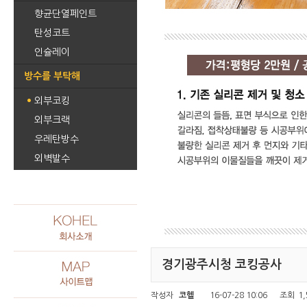
향균단열페인트
탄성코트
인슐레이
방수를 부탁해
외부코킹
외부크랙
우레탄방수
외벽발수
경기광주시청 코킹공사
작성자
코헬
16-07-28 10:06
조회
1