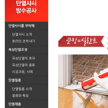
단열샤시를 부탁해
단열샤시 소개
온라인 견적내기
옥상단열조경
옥상단열의 효과
옥상단열의 종류
시공과정, 사례
단열필름
단열필름 소개
종류와 특징
단열제품