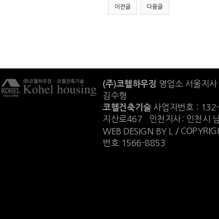
이전글
다음글
(주)코헬하우징
영업소 서울지사 :
김수형
코헬건축기술
사업자번호 : 132
지산로467 인천지사: 인천시 
/ COPYRIGH
WEB DESIGN BY L
번호 1566-8853